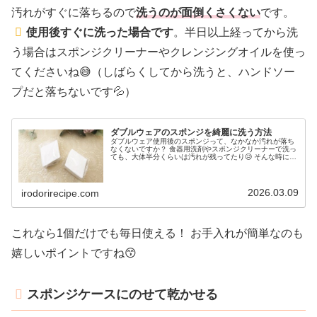
汚れがすぐに落ちるので
洗うのが面倒くさくない
です。
使用後すぐに洗った場合です
。半日以上経ってから洗
う場合はスポンジクリーナーやクレンジングオイルを使っ
てくださいね😅（しばらくしてから洗うと、ハンドソー
プだと落ちないです💦）
ダブルウェアのスポンジを綺麗に洗う方法
ダブルウェア使用後のスポンジって、なかなか汚れが落ち
なくないですか？ 食器用洗剤やスポンジクリーナーで洗っ
ても、大体半分くらいは汚れが残ってたり😥 そんな時に是
非試して欲しいのがクレンジングオイルを使う方法。かな
り綺麗に落ちますよ。ダブルウ...
2026.03.09
irodorirecipe.com
これなら1個だけでも毎日使える！ お手入れが簡単なのも
嬉しいポイントですね😙
スポンジケースにのせて乾かせる