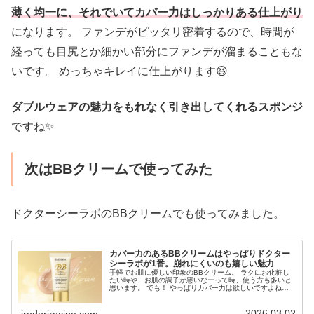
薄く均一に、それでいてカバー力はしっかりある仕上がり
になります。 ファンデがピッタリ密着するので、時間が
経っても目尻とか細かい部分にファンデが溜まることもな
いです。 めっちゃキレイに仕上がります😆
ダブルウェアの魅力をもれなく引き出してくれるスポンジ
ですね✨
次はBBクリームで使ってみた
ドクターシーラボのBBクリームでも使ってみました。
カバー力のあるBBクリームはやっぱりドクター
シーラボが1番。崩れにくいのも嬉しい魅力
手軽でお肌に優しい印象のBBクリーム。 ラクにお化粧し
たい時や、お肌の調子が悪いなーって時、使う方も多いと
思います。 でも！ やっぱりカバー力は欲しいですよね！
特に肌トラブルがある時なんて、より隠したいし。 でも肌
に負担がかかるのはイヤだ...
2026.03.02
irodorirecipe.com