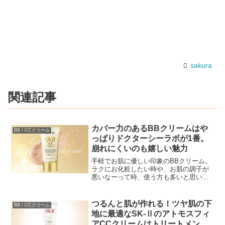
sakura
関連記事
カバー力のあるBBクリームはや
BB / CCクリーム
っぱりドクターシーラボが1番。
崩れにくいのも嬉しい魅力
手軽でお肌に優しい印象のBBクリーム。
ラクにお化粧したい時や、お肌の調子が
悪いなーって時、使う方も多いと思いま
す。 でも！ やっぱりカバー力は欲しいで
すよね！ 特に肌トラブルがある時なん
て、より隠したいし。 でも肌に負担がか
つるんと肌が作れる！ツヤ肌の下
BB / CCクリーム
かるのはイヤだ...
地に最適なSK-Ⅱのアトモスフィ
アCCクリームはトリートメント