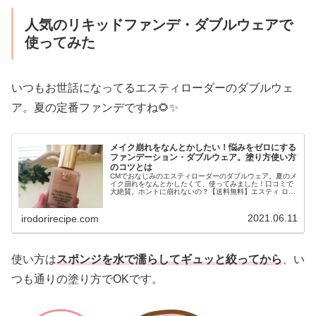
人気のリキッドファンデ・ダブルウェアで
使ってみた
いつもお世話になってるエスティローダーのダブルウェ
ア。夏の定番ファンデですね🌻✨
メイク崩れをなんとかしたい！悩みをゼロにする
ファンデーション・ダブルウェア。塗り方使い方
のコツとは
CMでおなじみのエスティローダーのダブルウェア。夏のメ
イク崩れをなんとかしたくて、使ってみました！口コミで
大絶賛。ホントに崩れないの？【送料無料】エスティ ロー
ダー ダブルウェア ステイインプレイス メークアップ
【ESTEE LAUDER ...
2021.06.11
irodorirecipe.com
使い方は
スポンジを水で濡らしてギュッと絞ってから
、い
つも通りの塗り方でOKです。