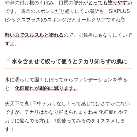
や鼻の付け根のくぼみ、目尻の部分が
とっても塗りやすい
です。 通常のスポンジだと塗りにくい場所も、SIXPLUS
(シックスプラス)のスポンジだとオールクリアですね👌
軽い力でスルスルと塗れる
ので、肌負担にもなりにくいで
すよ。
水を含ませて絞って使うとテカリ知らずの肌に
水に濡らして固くしぼってからファンデーションを塗る
と、
化粧崩れが劇的に減ります。
炎天下で丸1日中テカリなし！って感じではさすがにない
ですが、テカリはかなり抑えられますね☀️ 化粧崩れやテ
カリに悩んでる方は、1度使ってみるのをオススメしま
す！