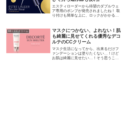
エスティローダーから待望のダブルウェ
ア専用のポンプが発売されましたね！ 取
り付けも簡単な上に、ロックがかかる仕
様になってるので使いやすいです。 ダブ
ルウェアをお使いの方にはオススメです
本家本元のポンプだと、統一感が出て見
マスクにつかない、よれない！肌
BB / CCクリーム
た目もよりお洒落に感...
も綺麗に見せてくれる優秀なデコ
ルテのCCクリーム
マスク生活になってから、出来るだけフ
ァンデーションは塗りたくない…！けど
お肌は綺麗に見せたい…！そう思うこと
がしばしば。今までのメイク方法だとマ
スクにつくしヨレるしで💦メイクの仕方
を根本的に見直すことになってしまった
人って多いと思います。「...