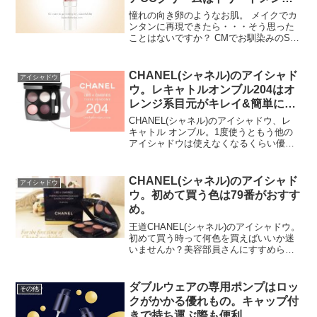
効果もアリ
憧れの向き卵のようなお肌。 メイクでカ
ンタンに再現できたら・・・そう思った
ことはないですか？ CMでお馴染みのSK-
2から発売されてるCCクリーム。 使って
みたらまさに理想的なつるんと肌が作れ
ます！！ 基礎化粧品のイメージが強い
CHANEL(シャネル)のアイシャド
アイシャドウ
SK2ですが...
ウ。レキャトルオンブル204はオ
レンジ系目元がキレイ&簡単に作
れる！
CHANEL(シャネル)のアイシャドウ、レ
キャトル オンブル。1度使うともう他の
アイシャドウは使えなくなるくらい優秀
なパレットです😆もう長年79 スパイシー
ズをずっと使い続けてきた私。(捨て色ナ
シでめっちゃ使いやすいです)そろそろ違
CHANEL(シャネル)のアイシャド
アイシャドウ
う色も...
ウ。初めて買う色は79番がおすす
め。
王道CHANEL(シャネル)のアイシャドウ。
初めて買う時って何色を買えばいいか迷
いませんか？美容部員さんにすすめられ
たスパイシーズの79番。これ、万能色で
おすすめです！特にベージュ、ブラウン
系をお探しの方でしたらしっくりハマる
ダブルウェアの専用ポンプはロッ
その他
色だと思います...
クがかかる優れもの。キャップ付
きで持ち運ぶ際も便利。