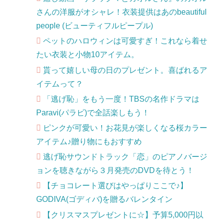
さんの洋服がオシャレ！衣装提供はあのbeautiful
people (ビューティフルピープル)
ペットのハロウィンは可愛すぎ！これなら着せ
たい衣装と小物10アイテム。
貰って嬉しい母の日のプレゼント。喜ばれるア
イテムって？
「逃げ恥」をもう一度！TBSの名作ドラマは
Paravi(パラビ)で全話楽しもう！
ピンクが可愛い！お花見が楽しくなる桜カラー
アイテム♪贈り物にもおすすめ
逃げ恥サウンドトラック「恋」のピアノバージ
ョンを聴きながら３月発売のDVDを待とう！
【チョコレート選びはやっぱりここで♪】
GODIVA(ゴディバ)を贈るバレンタイン
【クリスマスプレゼントに☆】予算5,000円以