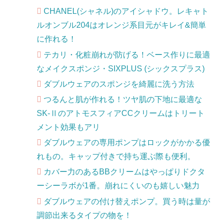
CHANEL(シャネル)のアイシャドウ。レキャト
ルオンブル204はオレンジ系目元がキレイ&簡単
に作れる！
テカリ・化粧崩れが防げる！ベース作りに最適
なメイクスポンジ・SIXPLUS (シックスプラス)
ダブルウェアのスポンジを綺麗に洗う方法
つるんと肌が作れる！ツヤ肌の下地に最適な
SK-ⅡのアトモスフィアCCクリームはトリート
メント効果もアリ
ダブルウェアの専用ポンプはロックがかかる優
れもの。キャップ付きで持ち運ぶ際も便利。
カバー力のあるBBクリームはやっぱりドクタ
ーシーラボが1番。崩れにくいのも嬉しい魅力
ダブルウェアの付け替えポンプ。買う時は量が
調節出来るタイプの物を！