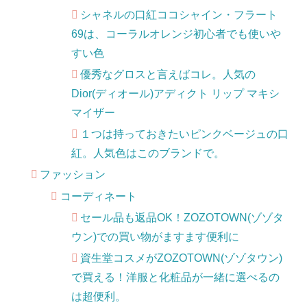
シャネルの口紅ココシャイン・フラート
69は、コーラルオレンジ初心者でも使いや
すい色
優秀なグロスと言えばコレ。人気の
Dior(ディオール)アディクト リップ マキシ
マイザー
１つは持っておきたいピンクベージュの口
紅。人気色はこのブランドで。
ファッション
コーディネート
セール品も返品OK！ZOZOTOWN(ゾゾタ
ウン)での買い物がますます便利に
資生堂コスメがZOZOTOWN(ゾゾタウン)
で買える！洋服と化粧品が一緒に選べるの
は超便利。