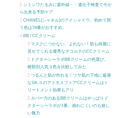
シミシワたるみに紫外線・・遺伝子検査で今か
ら出来る予防ケア
CHANEL(シャネル)のアイシャドウ。初めて買
う色は79番がおすすめ。
BB / CCクリーム
マスクにつかない、よれない！肌も綺麗に
見せてくれる優秀なデコルテのCCクリーム
ドクターシーラボBBクリームの色選び。
種類別人気３色を比較してみた
つるんと肌が作れる！ツヤ肌の下地に最適
なSK-ⅡのアトモスフィアCCクリームはト
リートメント効果もアリ
カバー力のあるBBクリームはやっぱりド
クターシーラボが1番。崩れにくいのも嬉し
い魅力