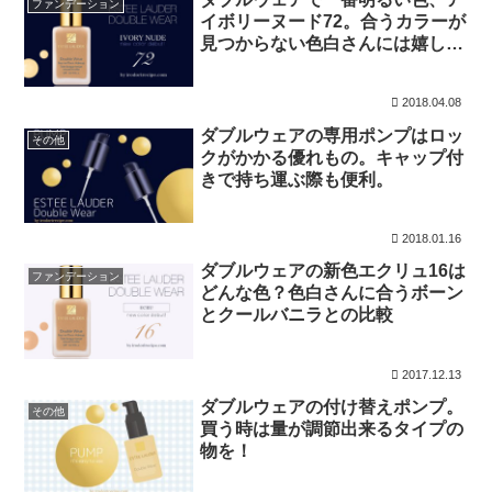
ファンデーション
イボリーヌード72。合うカラーが
見つからない色白さんには嬉しい
新色
2018.04.08
ダブルウェアの専用ポンプはロッ
その他
クがかかる優れもの。キャップ付
きで持ち運ぶ際も便利。
2018.01.16
ダブルウェアの新色エクリュ16は
ファンデーション
どんな色？色白さんに合うボーン
とクールバニラとの比較
2017.12.13
ダブルウェアの付け替えポンプ。
その他
買う時は量が調節出来るタイプの
物を！