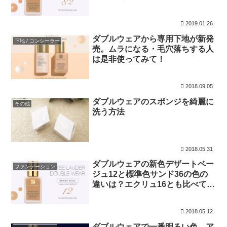
2019.01.26
ダブルウェアから専用下地が新発
下地 / コンシーラー
売。ムラになる・毛穴落ちする人
は是非使ってみて！
2018.09.05
ダブルウェアのスポンジを綺麗に
その他
洗う方法
2018.05.31
ダブルウェアの新色デザートベー
ファンデーション
ジュ12と標準色サンド36の色の
違いは？エクリュ16とも比べて見
た
2018.05.12
ダブルウェアで一番明るい色、ア