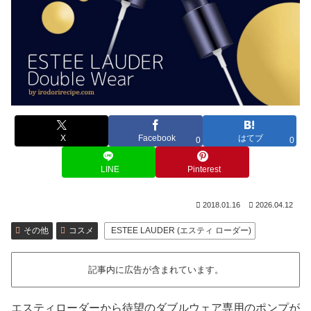
X
Facebook
はてブ
0
0
LINE
Pinterest
2018.01.16
2026.04.12
その他
コスメ
ESTEE LAUDER (エスティ ローダー)
記事内に広告が含まれています。
エスティローダーから待望のダブルウェア専用のポンプが