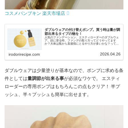
コスメパンプキン 楽天市場店
ダブルウェアの付け替えポンプ。買う時は量が調
節出来るタイプの物を！
人気のファンデーション、エスティローダーのダブルウェ
ア。顔に塗る時、ファンデの取り方ってどうやってます
か？大体は瓶から直接指にとるやり方が多いかな？って思
うんですが、他にも付け替えポンプを取り付ける方法もあ
ります。付け替えポンプって使いやす...
2026.04.26
irodorirecipe.com
ダブルウェアは少量塗りが基本なので、ポンプに求める条
件としては
量調節が出来る事
が必須なワケで。 エスティ
ローダーの専用ポンプはもちろんこの点もクリア！ 半プ
ッシュ、半々プッシュも簡単に出せます。