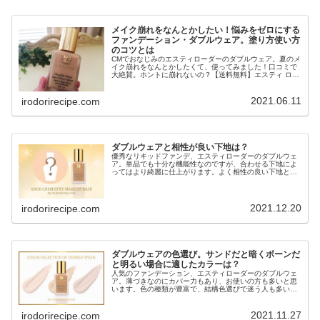
メイク崩れをなんとかしたい！悩みをゼロにする
ファンデーション・ダブルウェア。塗り方使い方
のコツとは
CMでおなじみのエスティローダーのダブルウェア。夏のメ
イク崩れをなんとかしたくて、使ってみました！口コミで
大絶賛。ホントに崩れないの？【送料無料】エスティ ロー
ダー ダブルウェア ステイインプレイス メークアップ
【ESTEE LAUDER ...
2021.06.11
irodorirecipe.com
ダブルウェアと相性が良い下地は？
優秀なリキッドファンデ、エスティローダーのダブルウェ
ア。単品でも十分な機能性なのですが、合わせる下地によ
ってはより綺麗に仕上がります。よく相性の良い下地とし
て名前のあがるポール＆ジョーのプロテクティング ファン
デーション プライマー。コレ、...
2021.12.20
irodorirecipe.com
ダブルウェアの色選び。サンドだと暗くボーンだ
と明るい場合に適したカラーは？
人気のファンデーション、エスティローダーのダブルウェ
ア。薄づきなのにカバー力もあり、お使いの方も多いと思
います。色の種類が豊富で、結構色選びで迷う人も多いん
じゃないでしょうか？特に色白さんの場合、サンドより明
るく、ボーンより落ち着いた色とし...
2021.11.27
irodorirecipe.com