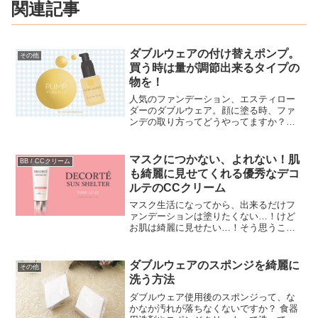
関連記事
ダブルウェアの付け替えポンプ。
その他
買う時は量が調節出来るタイプの
物を！
人気のファンデーション、エスティロー
ダーのダブルウェア。顔に塗る時、ファ
ンデの取り方ってどうやってますか？大
体は瓶から直接指にとるやり方が多いか
な？って思うんですが、他にも付け替え
ポンプを取り付ける方法もあります。付
マスクにつかない、よれない！肌
BB / CCクリーム
け替えポンプって使いやす...
も綺麗に見せてくれる優秀なデコ
ルテのCCクリーム
マスク生活になってから、出来るだけフ
ァンデーションは塗りたくない…！けど
お肌は綺麗に見せたい…！そう思うこと
がしばしば。今までのメイク方法だとマ
スクにつくしヨレるしで💦メイクの仕方
を根本的に見直すことになってしまった
ダブルウェアのスポンジを綺麗に
その他
人って多いと思います。「...
洗う方法
ダブルウェア使用後のスポンジって、な
かなか汚れが落ちなくないですか？ 食器