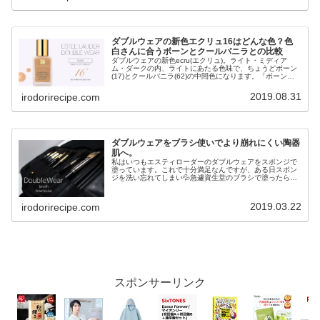
ダブルウェアの新色エクリュ16はどんな色？色
白さんに合うボーンとクールバニラとの比較
ダブルウェアの新色ecru(エクリュ)。ライト・ミディア
ム・ダークの内、ライトにあたる色味で、ちょうどボーン
(17)とクールバニラ(62)の中間色になります。「ボーンだ
と黄味が強いし、クールバニラだと赤みが気にな
る・・・」そんな方にピッタリ...
2019.08.31
irodorirecipe.com
ダブルウェアをブラシ使いでより崩れにくい陶器
肌へ。
私はいつもエスティローダーのダブルウェアをスポンジで
塗っています。これで十分満足なんですが、ある日スポン
ジを洗い忘れてしまい💦急遽資生堂のブラシで塗ったら思
った以上に仕上がりがよかったので、レビューしたいと思
います。ダブルウェアとは？エステ...
2019.03.22
irodorirecipe.com
スポンサーリンク