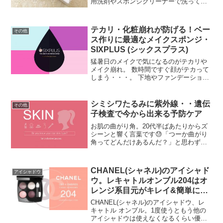
用洗剤やスポンジクリーナーで洗って
も、大体半分くらいは汚れが残ってたり
😥 そんな時に是非試して欲しいのがクレ
ンジングオイルを使う方法。かなり綺麗
テカリ・化粧崩れが防げる！ベー
その他
に落ちますよ。ダブルウ...
ス作りに最適なメイクスポンジ・
SIXPLUS (シックスプラス)
猛暑日のメイクで気になるのがテカリや
メイク崩れ。 数時間ですぐ顔がテカって
しまう・・・。 下地やファンデーション
を変える以外で、良い方法があったら嬉
しいですよね！ そこでぜひ試して欲しい
のが、多機能メイクスポンジ、SIXPLUS
シミシワたるみに紫外線・・遺伝
その他
(シックス...
子検査で今から出来る予防ケア
お肌の曲がり角。20代半ばあたりからズ
シーンと響く言葉です😓「つーか曲がり
角ってどんだけあるんだ？」と思わずに
はいられないお肌の変化もしばしば。疲
れが出やすくなったり、シミソバカスが
増えたような・・？ハリとツヤがなくな
CHANEL(シャネル)のアイシャド
アイシャドウ
ってきたような・・・？...
ウ。レキャトルオンブル204はオ
レンジ系目元がキレイ&簡単に作
れる！
CHANEL(シャネル)のアイシャドウ、レ
キャトル オンブル。1度使うともう他の
アイシャドウは使えなくなるくらい優秀