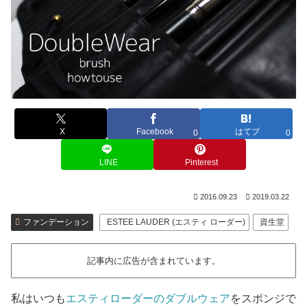
X
Facebook
はてブ
0
0
LINE
Pinterest
2016.09.23
2019.03.22
ファンデーション
ESTEE LAUDER (エスティ ローダー)
資生堂
記事内に広告が含まれています。
私はいつも
エスティローダーのダブルウェア
をスポンジで