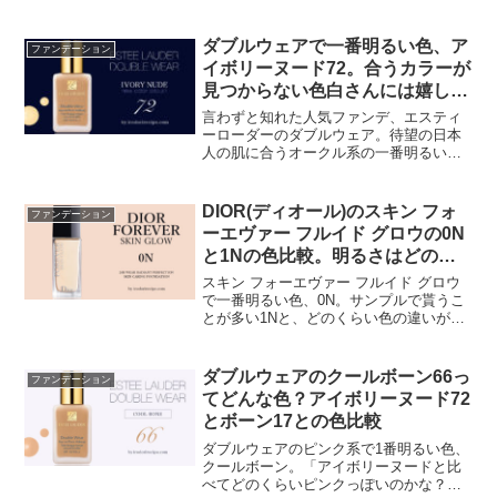
肌色に近い色が選べるようになりまし
た！「ベージュ（イエロー）系のサンド
36とは、どう違うんだろ？」標準色のサ
ダブルウェアで一番明るい色、ア
ファンデーション
ンドですが、ちょっと黄...
イボリーヌード72。合うカラーが
見つからない色白さんには嬉しい
新色
言わずと知れた人気ファンデ、エスティ
ーローダーのダブルウェア。待望の日本
人の肌に合うオークル系の一番明るい色
が出ました✨ボーンだと黄味が強くてエ
クリュだと暗い…そんな色白さんには嬉
しいカラーです。「ダブルウェア好きだ
DIOR(ディオール)のスキン フォ
ファンデーション
けど、合う色がなかなか見...
ーエヴァー フルイド グロウの0N
と1Nの色比較。明るさはどのく
らい違うの？
スキン フォーエヴァー フルイド グロウ
で一番明るい色、0N。サンプルで貰うこ
とが多い1Nと、どのくらい色の違いがあ
るのでしょうか？ディオールのファンデ
ーションを初めて使う場合は特に迷いま
すよね💦是非色選びの参考にしてみてく
ダブルウェアのクールボーン66っ
ファンデーション
ださいね☺️一番...
てどんな色？アイボリーヌード72
とボーン17との色比較
ダブルウェアのピンク系で1番明るい色、
クールボーン。「アイボリーヌードと比
べてどのくらいピンクっぽいのかな？