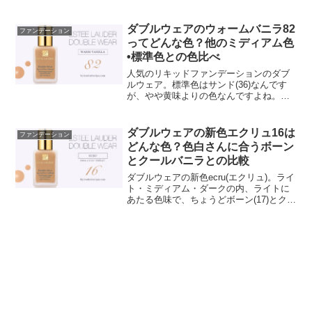
🤔」色白さんでアイボリーヌードをお使
いの方でも、黄色っぽさが気になった
り、もう少し素肌っぽい仕上がりがい
ダブルウェアのウォームバニラ82
ファンデーション
い！って方もいらっしゃると思...
ってどんな色？他のミディアム色
•標準色との色比べ
人気のリキッドファンデーションのダブ
ルウェア。標準色はサンド(36)なんです
が、やや黄味よりの色なんですよね。ミ
ディアム(中間)色は３色あるので、それぞ
れ色比べをしてみました。中間色をお探
しの方はどうぞ参考にしてみてください
ダブルウェアの新色エクリュ16は
ファンデーション
ね😌ダブルウェア...
どんな色？色白さんに合うボーン
とクールバニラとの比較
ダブルウェアの新色ecru(エクリュ)。ライ
ト・ミディアム・ダークの内、ライトに
あたる色味で、ちょうどボーン(17)とクー
ルバニラ(62)の中間色になります。「ボー
ンだと黄味が強いし、クールバニラだと
赤みが気になる・・・」そんな方にピッ
タリ...