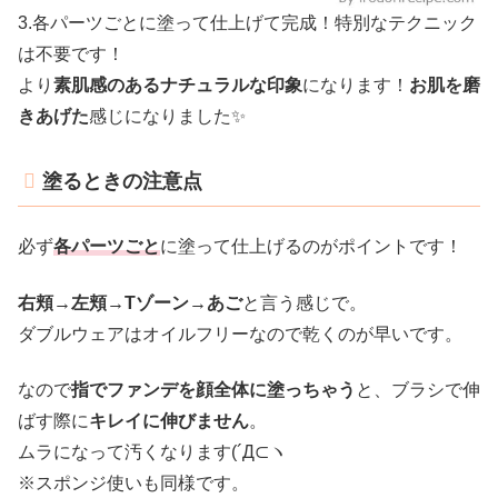
3.各パーツごとに塗って仕上げて完成！特別なテクニック
は不要です！
より
素肌感のあるナチュラルな印象
になります！
お肌を磨
きあげた
感じになりました✨
塗るときの注意点
必ず
各パーツごと
に塗って仕上げるのがポイントです！
右頬→左頬→Tゾーン→あご
と言う感じで。
ダブルウェアはオイルフリーなので乾くのが早いです。
なので
指でファンデを顔全体に塗っちゃう
と、ブラシで伸
ばす際に
キレイに伸びません
。
ムラになって汚くなります(´Д⊂ヽ
※スポンジ使いも同様です。