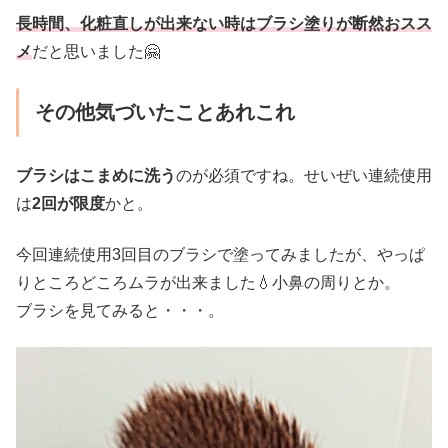
長時間、化粧直しが出来ない時はブラシ塗りが断然おスス
メ
だと思いました🤗
その他気づいたことあれこれ
ブラシはこまめに洗う
のが必須ですね。せいぜい連続使用
は
2回が限度
かと。
今回連続使用3回目のブラシで塗ってみましたが、やっぱ
りところどころムラが出来ました💧小鼻の周りとか。
ブラシを見てみると・・・。