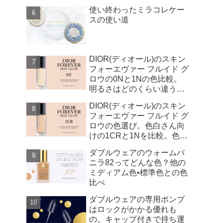
使い終わったミラコレケー
スの使い道
DIOR(ディオール)のスキン
フォーエヴァー フルイド グ
ロウの0Nと1Nの色比較。
明るさはどのくらい違う
の？
DIOR(ディオール)のスキン
フォーエヴァー フルイド グ
ロウの色選び。色白さん向
けの1CRと1Nを比較。色は
どのくらい違う？
ダブルウェアのウォームバ
ニラ82ってどんな色？他の
ミディアム色•標準色との色
比べ
ダブルウェアの専用ポンプ
はロックがかかる優れも
の。キャップ付きで持ち運