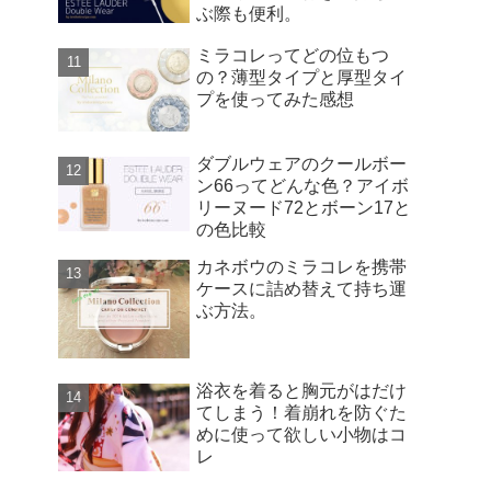
ぶ際も便利。
ミラコレってどの位もつ
の？薄型タイプと厚型タイ
プを使ってみた感想
ダブルウェアのクールボー
ン66ってどんな色？アイボ
リーヌード72とボーン17と
の色比較
カネボウのミラコレを携帯
ケースに詰め替えて持ち運
ぶ方法。
浴衣を着ると胸元がはだけ
てしまう！着崩れを防ぐた
めに使って欲しい小物はコ
レ