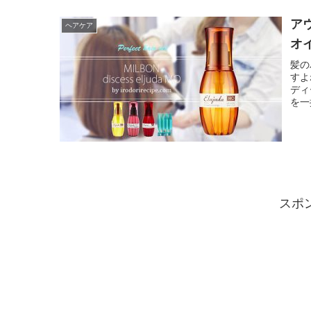
ア
ヘアケア
オ
髪の
すよ
ディ
を一
スポ