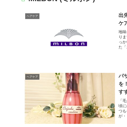
出
ヘアケア
ケ
地味
りま
っか
た「
パ
ヘアケア
を
す
「毛
頃に
つも
が・