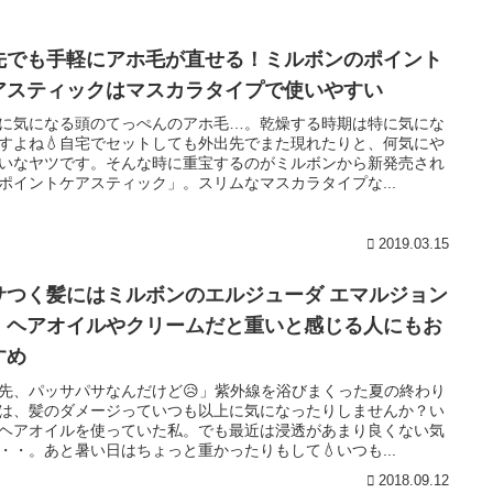
先でも手軽にアホ毛が直せる！ミルボンのポイント
アスティックはマスカラタイプで使いやすい
に気になる頭のてっぺんのアホ毛…。乾燥する時期は特に気にな
すよね💧自宅でセットしても外出先でまた現れたりと、何気にや
いなヤツです。そんな時に重宝するのがミルボンから新発売され
ポイントケアスティック」。スリムなマスカラタイプな...
2019.03.15
サつく髪にはミルボンのエルジューダ エマルジョン
！ヘアオイルやクリームだと重いと感じる人にもお
すめ
先、パッサパサなんだけど😥」紫外線を浴びまくった夏の終わり
は、髪のダメージっていつも以上に気になったりしませんか？い
ヘアオイルを使っていた私。でも最近は浸透があまり良くない気
・・。あと暑い日はちょっと重かったりもして💧いつも...
2018.09.12