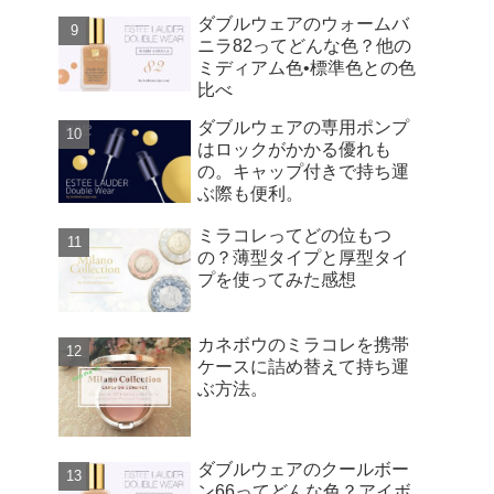
どのくらい違う？
ダブルウェアのウォームバ
ニラ82ってどんな色？他の
ミディアム色•標準色との色
比べ
ダブルウェアの専用ポンプ
はロックがかかる優れも
の。キャップ付きで持ち運
ぶ際も便利。
ミラコレってどの位もつ
の？薄型タイプと厚型タイ
プを使ってみた感想
カネボウのミラコレを携帯
ケースに詰め替えて持ち運
ぶ方法。
ダブルウェアのクールボー
ン66ってどんな色？アイボ