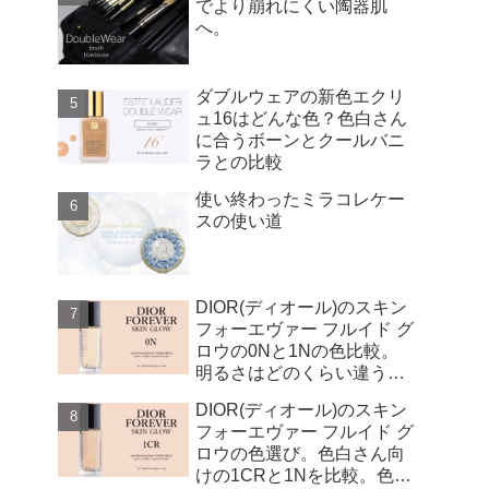
でより崩れにくい陶器肌
へ。
ダブルウェアの新色エクリ
ュ16はどんな色？色白さん
に合うボーンとクールバニ
ラとの比較
使い終わったミラコレケー
スの使い道
DIOR(ディオール)のスキン
フォーエヴァー フルイド グ
ロウの0Nと1Nの色比較。
明るさはどのくらい違う
の？
DIOR(ディオール)のスキン
フォーエヴァー フルイド グ
ロウの色選び。色白さん向
けの1CRと1Nを比較。色は