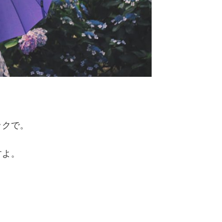
ックで。
すよ。