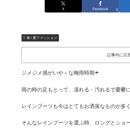
X
Facebook
0
春 / 夏ファッション
記事内に広
ジメジメ感がいや～な梅雨時期☂️
雨の時の足もとって、濡れる・汚れるで憂鬱
レインブーツも今はとてもお洒落なものが多
そんなレインブーツを選ぶ時、ロングとショ