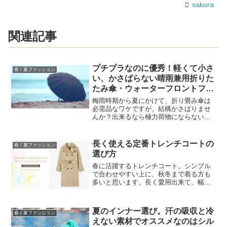
sakura
関連記事
プチプラなのに優秀！軽くて小さ
春 / 夏ファッション
い、かさばらない晴雨兼用折りた
たみ傘・ウォーターフロントファ
イブスタープレミアム
梅雨時期から夏にかけて、折り畳み傘は
必需品なワケですが、結構かさばりませ
んか？出来るなら極力荷物にならない折
り畳み傘が欲しい！プラス晴雨兼用であ
って欲しい！！プチプラなのに上記の条
件を全て満たしてくれるなんとも有難い
長く使える定番トレンチコートの
春 / 夏ファッション
折り畳み傘があります。W...
選び方
春に活躍するトレンチコート。シンプル
で合わせやすい上に、秋冬まで着る方も
多いと思います。長く愛用出来て、幅広
く使えるトレンチコートの選ぶポイント
をまとめてみました。ロングシーズン使
える優秀トレンチ。選ぶポイントは？取
夏のインナー選び。汗の吸収と冷
春 / 夏ファッション
り外し可能なライナー付き...
えない素材でオススメなのはシル