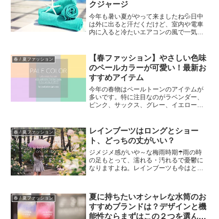
クジャージ
今年も暑い夏がやって来ましたね💦日中
は外に出ると汗だくだけど、室内や電車
内に入ると冷たいエアコンの風で一気に
冷えちゃったり😣夏のインナー選びって
難しかったりするんですよね。ワキ汗も
気になるし💧そんな悩めるインナーに、
【春ファッション】やさしい色味
春 / 夏ファッション
是非取り入れて欲しい素材...
のペールカラーが可愛い！最新お
すすめアイテム
今年の春物はペールトーンのアイテムが
多いです。特に注目なのがラベンダー、
ピンク、サックス、グレー、イエロー、
グリーンの6色。淡い色合いが春っぽさ満
載ですね！☘️ペールカラーは取り入れる
色のアイテムが多くても、うるさくなり
レインブーツはロングとショー
春 / 夏ファッション
にくいのがポイント。...
ト、どっちの丈がいい？
ジメジメ感がいや～な梅雨時期☂️雨の時
の足もとって、濡れる・汚れるで憂鬱に
なりますよね。レインブーツも今はとて
もお洒落なものが多く、雨の日のおしゃ
れも楽しめます。そんなレインブーツを
選ぶ時、ロングとショートで迷う時って
夏に持ちたいオシャレな水筒のお
春 / 夏ファッション
ありませんか？使い勝手...
すすめブランドは？デザインと機
能性ならまずはこの２つを選んで