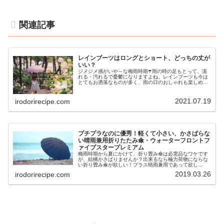
関連記事
レインブーツはロングとショート、どっちの丈が
いい？
ジメジメ感がいや～な梅雨時期☂️雨の時の足もとって、濡
れる・汚れるで憂鬱になりますよね。レインブーツも今は
とてもお洒落なものが多く、雨の日のおしゃれも楽しめま
す。そんなレインブーツを選ぶ時、ロングとショートで迷
う時ってありませんか？使い勝手...
2021.07.19
irodorirecipe.com
プチプラなのに優秀！軽くて小さい、かさばらな
い晴雨兼用折りたたみ傘・ウォーターフロントフ
ァイブスタープレミアム
梅雨時期から夏にかけて、折り畳み傘は必需品なワケです
が、結構かさばりませんか？出来るなら極力荷物にならな
い折り畳み傘が欲しい！プラス晴雨兼用であって欲し
い！！プチプラなのに上記の条件を全て満たしてくれるな
2019.03.26
irodorirecipe.com
んとも有難い折り畳み傘があります。W...