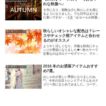
リューム感があってオシャレ...
れな秋服へ♪
９月に入り、朝晩は少し秋らしさを感じ
るようになりました。でも日中はまだま
だ暑いですが・・ι(´Д｀υ);セールが終盤に
差し掛かり、お店には秋物が並んでて見
ててワクワクしてきます。セールで購入
した勝利品を取り入れ、流行のアースカ
秋らしいオシャレな配色は？レー
秋 / 冬ファッション
ラーで秋服コー...
スやチェック柄アイテムと合わせ
るのがオススメ
ようやく涼しくなり、洋服も秋色にチェ
ンジの季節になりました🍁✨秋カラーで
定番なのはボルドーやグリーン、マスタ
ード・キャメル、グレーなどですね。い
つものコーディネートに上記１色をプラ
スするだけで一気に秋らしいファッショ
2016 冬のお洒落アイテムおすす
秋 / 冬ファッション
ンになります🍁モノトーン...
め7選。
おしゃれが楽しい季節になりましたね
^^。今年の注目トレンドアイテムをカテ
ゴリー別にまとめてみました。コーデに
取り入れて今年の冬も楽しみましょう♪ト
ップス編 ①ビックシルエットのニット今
年はゆとりのあるデザインのトップスが
可愛いです。オフター...