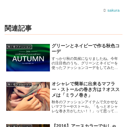
sakura
関連記事
グリーンとネイビーで作る秋色コ
秋 / 冬ファッション
ーデ
すっかり秋の気候になりましたね。今年
の注目色のうち、グリーンとネイビーを
使ったファッションコーデをしてみたい
と思います。今季のものから手持ちの洋
服、指し色として使える色など、数点ま
とめてみました。深みのある色、ゆった
オシャレで簡単に出来るマフラ
秋 / 冬ファッション
りシルエットが多い今季の...
ー・ストールの巻き方は？オスス
メは「ミラノ巻き」
秋冬のファッションアイテムで欠かせな
いマフラーやストール。「もっとオシャ
レな巻き方がしたい！！」って思って
も、結局は無難な巻き方になりがちじゃ
ないですか？特に朝の出勤時は時間が無
くてテキトーになっちゃったり…😥「ボ
【2016】アースカラーでおしゃ
秋 / 冬ファッション