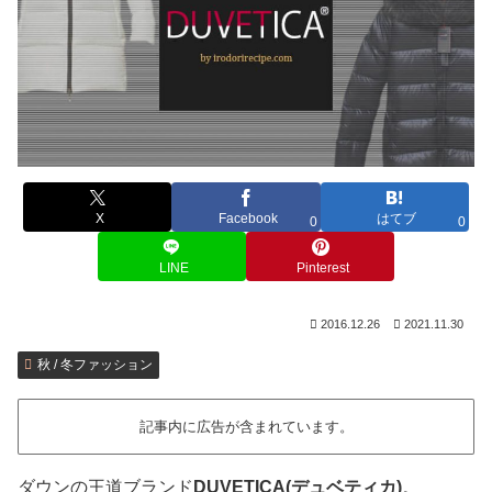
X
Facebook
はてブ
0
0
LINE
Pinterest
2016.12.26
2021.11.30
秋 / 冬ファッション
記事内に広告が含まれています。
ダウンの王道ブランド
DUVETICA(デュベティカ)
。