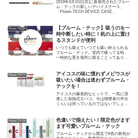
やすい
2019年4月15日(月)に新発売されたプルー
ム・テックの新しいデバイスケース、
「Ploom TECH DEVICE CASE
TWIST（プルーム・テック・デバイスケ
ースツイスト）」。コレ、プルーム・テ
ック本体をすっぽりおおって、本体を
【プルーム・テック】吸うのを一
Ploom TECH
繰...
時中断したい時に！机の上に置け
るスタンドが便利
いつでも吸えていつでも吸い終えられる
プルーム・テック。室内で吸ってる時、
一時的な置き場所に困ることってありま
せんか？（吸い置きしたい時）大抵は机
に直置き、又はケースにしまう形になり
ますよね。直置きは衛生面でなんかちょ
アイコスの味に慣れずメビウスが
Ploom TECH
っとアレだし💧、ケースに...
吸いたい場合は迷わずプルーム・
テックを！
アイコスの爆発的なヒットで、一気に浸
透した加熱式タバコ。今は喫煙者の半分
くらいは持っているのではないでしょう
か。（詳しい統計はわかりませんが^^;）
私も昨年ようやく念願のアイコスを手に
入れました✨ビジュアルもオシャレなの
色違いで揃えたい！限定色がます
Ploom TECH
で、女性も持ちやすい...
ます可愛いプルーム・テック
プルーム・テックから限定で6色の新色が