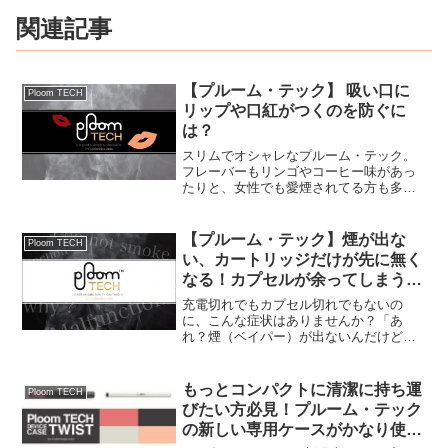
関連記事
【プルーム・テック】 吸い口に
Ploom TECH
リップや口紅がつくのを防ぐに
は？
スリムでオシャレなプルーム・テック。
フレーバーもリンゴやコーヒー味があっ
たりと、女性でも愛煙されてる方も多い
と思います。そんな女性でも使用しやす
いプルーム・テックですが、吸い口部分
にリップやグロス、口紅がつくのが気に
【プルーム・テック】煙が出な
Ploom TECH
なる時ってないですか？💋...
い、カートリッジだけが先に無く
なる！カプセルが余ってしまう時
の対処法
充電切れでもカプセル切れでもないの
に、こんな症状はありませんか？「あ
れ？煙（ベイパー）が出ないんだけど。
なんでだ？？」これはカートリッジ内の
リキッドが無くなってる時におこりま
す。吸い方にもあるようですが、私の場
もっとコンパクトに清潔に持ち運
Ploom TECH
合は1カプセル50パフ以上吸っ...
びたい方必見！プルーム・テック
の新しい専用ケースがかなり使い