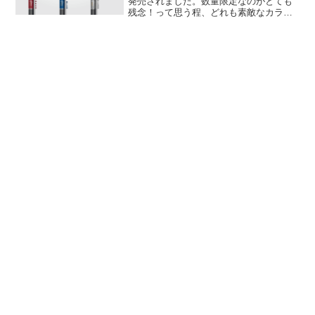
発売されました。数量限定なのがとても
残念！って思う程、どれも素敵なカラー
です☺️「ぅお〜！！色違いで欲し
い！！」特に今回の限定カラーはバージ
ョンアップされたバッテリー&USBチャ
ージャーに加えて、マウス...