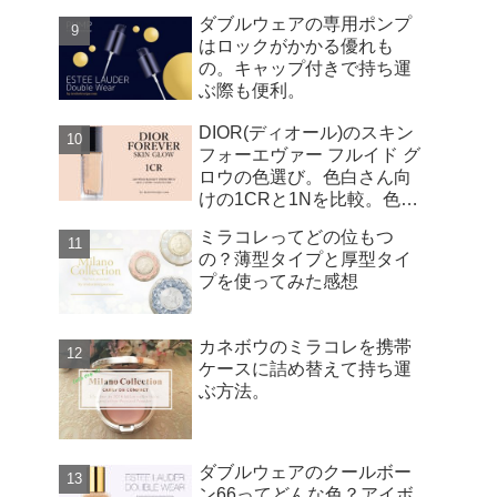
ダブルウェアの専用ポンプ
はロックがかかる優れも
の。キャップ付きで持ち運
ぶ際も便利。
DIOR(ディオール)のスキン
フォーエヴァー フルイド グ
ロウの色選び。色白さん向
けの1CRと1Nを比較。色は
どのくらい違う？
ミラコレってどの位もつ
の？薄型タイプと厚型タイ
プを使ってみた感想
カネボウのミラコレを携帯
ケースに詰め替えて持ち運
ぶ方法。
ダブルウェアのクールボー
ン66ってどんな色？アイボ