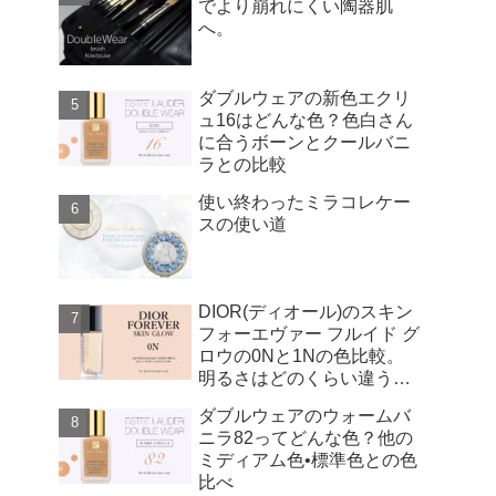
でより崩れにくい陶器肌
へ。
ダブルウェアの新色エクリ
ュ16はどんな色？色白さん
に合うボーンとクールバニ
ラとの比較
使い終わったミラコレケー
スの使い道
DIOR(ディオール)のスキン
フォーエヴァー フルイド グ
ロウの0Nと1Nの色比較。
明るさはどのくらい違う
の？
ダブルウェアのウォームバ
ニラ82ってどんな色？他の
ミディアム色•標準色との色
比べ