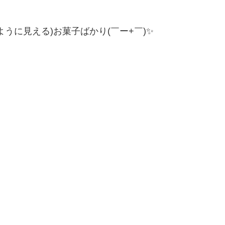
うに見える)お菓子ばかり(￣ー+￣)✨