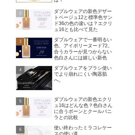
ダブルウェアの新色デザー
トベージュ12と標準色サン
ド36の色の違いは？エクリ
ュ16とも比べて見た
ダブルウェアで一番明るい
色、アイボリーヌード72。
合うカラーが見つからない
色白さんには嬉しい新色
ダブルウェアをブラシ使い
でより崩れにくい陶器肌
へ。
ダブルウェアの新色エクリ
ュ16はどんな色？色白さん
に合うボーンとクールバニ
ラとの比較
使い終わったミラコレケー
スの使い道