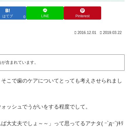
はてブ
LINE
Pinterest
0
2016.12.01
2019.03.22
告が含まれています。
、そこで歯のケアについてとっても考えさせられまし
ウォッシュでうがいをする程度でして。
丈夫でしょ～～」って思ってるアナタ( ｰ`дｰ´)ｷﾘ