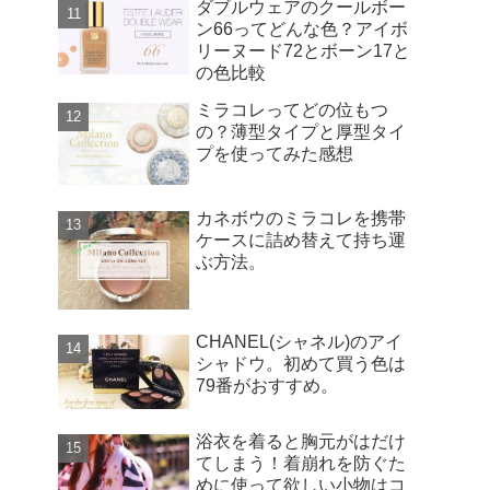
ダブルウェアのクールボー
ン66ってどんな色？アイボ
リーヌード72とボーン17と
の色比較
ミラコレってどの位もつ
の？薄型タイプと厚型タイ
プを使ってみた感想
カネボウのミラコレを携帯
ケースに詰め替えて持ち運
ぶ方法。
CHANEL(シャネル)のアイ
シャドウ。初めて買う色は
79番がおすすめ。
浴衣を着ると胸元がはだけ
てしまう！着崩れを防ぐた
めに使って欲しい小物はコ