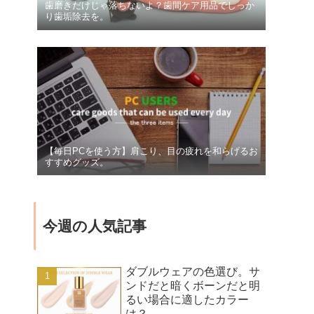
歯磨きだけじゃ落ちないよ？歯間ケア用品でしっか
り歯垢除去を。
【毎日PCを使う方】肩こり、目の疲れを和らげるお
すすめグッズ。
今週の人気記事
ダブルウェアの色選び。サ
ンドだと暗くボーンだと明
るい場合に適したカラー
は？