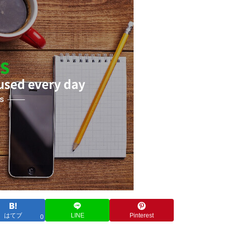
はてブ
LINE
Pinterest
0