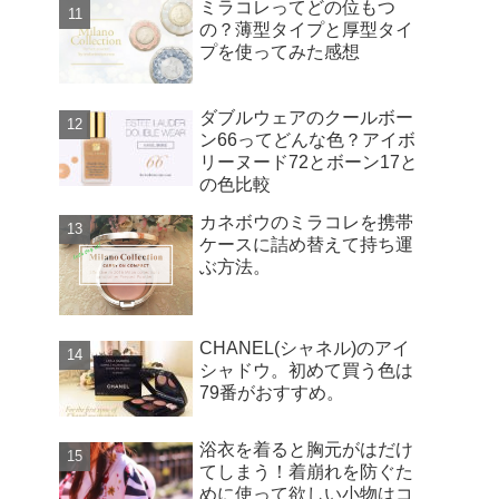
ミラコレってどの位もつ
の？薄型タイプと厚型タイ
プを使ってみた感想
ダブルウェアのクールボー
ン66ってどんな色？アイボ
リーヌード72とボーン17と
の色比較
カネボウのミラコレを携帯
ケースに詰め替えて持ち運
ぶ方法。
CHANEL(シャネル)のアイ
シャドウ。初めて買う色は
79番がおすすめ。
浴衣を着ると胸元がはだけ
てしまう！着崩れを防ぐた
めに使って欲しい小物はコ