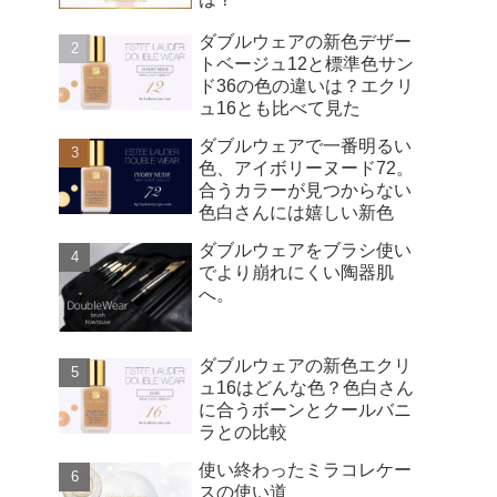
ダブルウェアの新色デザー
トベージュ12と標準色サン
ド36の色の違いは？エクリ
ュ16とも比べて見た
ダブルウェアで一番明るい
色、アイボリーヌード72。
合うカラーが見つからない
色白さんには嬉しい新色
ダブルウェアをブラシ使い
でより崩れにくい陶器肌
へ。
ダブルウェアの新色エクリ
ュ16はどんな色？色白さん
に合うボーンとクールバニ
ラとの比較
使い終わったミラコレケー
スの使い道