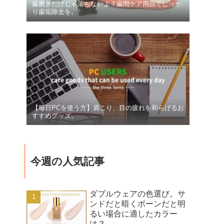
歯磨きだけじゃ落ちないよ？歯間ケア用品でしっか
り歯垢除去を。
【毎日PCを使う方】肩こり、目の疲れを和らげるお
すすめグッズ。
今週の人気記事
ダブルウェアの色選び。サ
ンドだと暗くボーンだと明
るい場合に適したカラー
は？