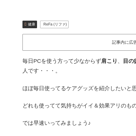
健康
ReFa (リファ)
記事内に広
毎日PCを使う方って少なからず
肩こり
、
目の
人です・・・。
ほぼ毎日使ってるケアグッズを紹介したいと
どれも使ってて気持ちがイイ＆効果アリのも
では早速いってみましょう♪